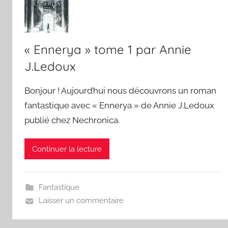
« Ennerya » tome 1 par Annie
J.Ledoux
Bonjour ! Aujourd’hui nous découvrons un roman
fantastique avec « Ennerya » de Annie J.Ledoux
publié chez Nechronica.
Continuer la lecture
Fantastique
Laisser un commentaire