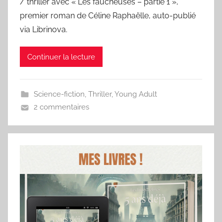
/ thriller avec « Les faucheuses – partie 1 »,
premier roman de Céline Raphaëlle, auto-publié
via Librinova.
Continuer la lecture
Science-fiction
,
Thriller
,
Young Adult
2 commentaires