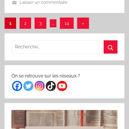
Laisser un commentaire
Pagination
Articles
1
2
3
…
14
»
suivants
des
publications
Recherche
pour
Recherc
:
On se retrouve sur les réseaux ?