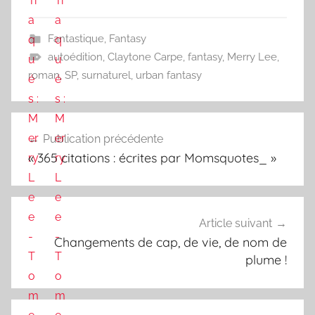
Fantastique
,
Fantasy
autoédition
,
Claytone Carpe
,
fantasy
,
Merry Lee
,
roman
,
SP
,
surnaturel
,
urban fantasy
Navigation
Publication précédente
de
« 365 citations : écrites par Momsquotes_ »
l’article
Article suivant
Changements de cap, de vie, de nom de
plume !