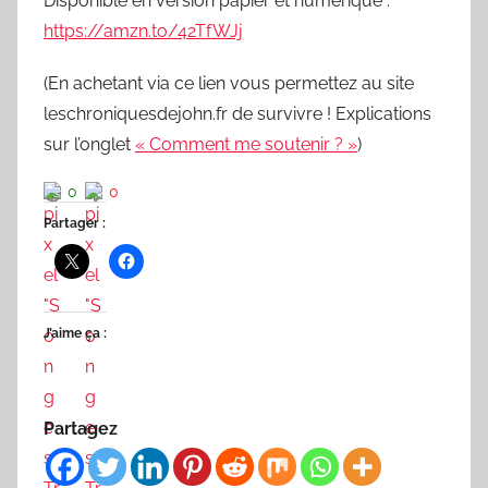
Disponible en version papier et numérique :
https://amzn.to/42TfWJj
(En achetant via ce lien vous permettez au site
leschroniquesdejohn.fr de survivre ! Explications
sur l’onglet
« Comment me soutenir ? »
)
0
0
Partager :
J’aime ça :
Partagez