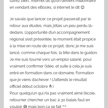
savez bien… Internet dit qu’on devient millionnaire
en vendant des eBooks, si internet le dit 😉
Je savais que lancer ce projet passerait par le
retour aux études, mais j’étais un peu perdu là-
dedans. L’opportunité d’un accompagnement
régional s’est présentée, le moment était propice
à la mise en route de ce projet, donc je me suis
lancé, comme chaque fois, la tête dans le guidon.
Je me suis tourné vers un emploi salarié, pour
vraiment confirmer l’idée, et suite à cela je suis
entré en formation dans ce domaine. Formation
que je viens d’achever ! (J’attends le résultat
officiel début octobre
🤞
)
Pour quelqu’un qui n’a pas vraiment aimé l’école,
retourner chercher un bac à 30 balais faut en
vouloir
😅
mais bon ça se fait ^^