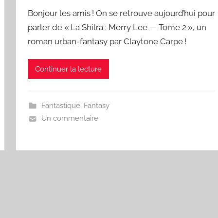
Bonjour les amis ! On se retrouve aujourd’hui pour
parler de « La Shilra : Merry Lee — Tome 2 », un
roman urban-fantasy par Claytone Carpe !
Continuer la lecture
Fantastique
,
Fantasy
Un commentaire