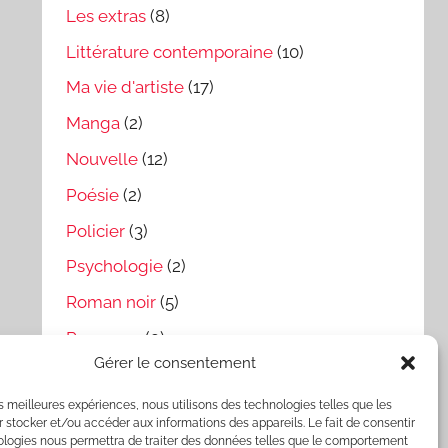
Les extras
(8)
Littérature contemporaine
(10)
Ma vie d'artiste
(17)
Manga
(2)
Nouvelle
(12)
Poésie
(2)
Policier
(3)
Psychologie
(2)
Roman noir
(5)
Romance
(9)
Gérer le consentement
Science-fiction
(19)
les meilleures expériences, nous utilisons des technologies telles que les
Témoignages & Essais
(3)
 stocker et/ou accéder aux informations des appareils. Le fait de consentir
ologies nous permettra de traiter des données telles que le comportement
Thriller
(16)