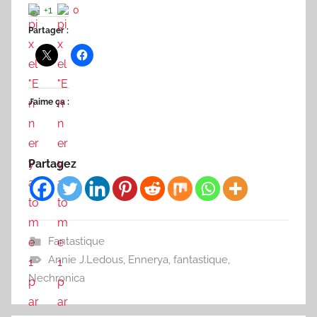
+1
0
Partager :
J’aime ça :
Partagez
Fantastique
Annie J.Ledous
,
Ennerya
,
fantastique
,
Nechronica