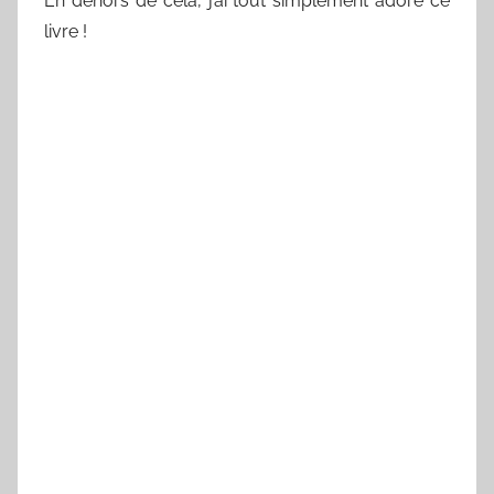
En dehors de cela, j’ai tout simplement adoré ce
livre !