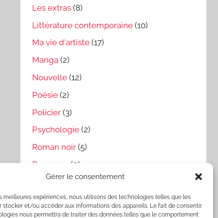
Les extras
(8)
Littérature contemporaine
(10)
Ma vie d'artiste
(17)
Manga
(2)
Nouvelle
(12)
Poésie
(2)
Policier
(3)
Psychologie
(2)
Roman noir
(5)
Romance
(9)
Gérer le consentement
Science-fiction
(19)
les meilleures expériences, nous utilisons des technologies telles que les
Témoignages & Essais
(3)
 stocker et/ou accéder aux informations des appareils. Le fait de consentir
ologies nous permettra de traiter des données telles que le comportement
Thriller
(16)