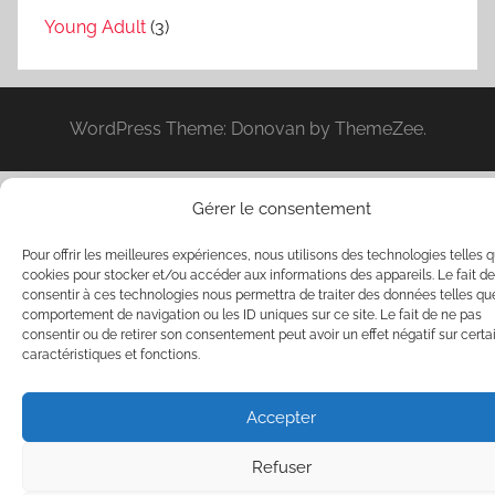
Young Adult
(3)
WordPress Theme: Donovan by ThemeZee.
Gérer le consentement
Pour offrir les meilleures expériences, nous utilisons des technologies telles q
cookies pour stocker et/ou accéder aux informations des appareils. Le fait de
consentir à ces technologies nous permettra de traiter des données telles qu
comportement de navigation ou les ID uniques sur ce site. Le fait de ne pas
consentir ou de retirer son consentement peut avoir un effet négatif sur certa
caractéristiques et fonctions.
Accepter
Refuser