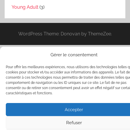
Young Adult
(3)
WordPress Theme: Donovan by ThemeZee.
Gérer le consentement
Pour offrir les meilleures expériences, nous utilisons des technologies telles q
cookies pour stocker et/ou accéder aux informations des appareils. Le fait de
consentir à ces technologies nous permettra de traiter des données telles qu
comportement de navigation ou les ID uniques sur ce site. Le fait de ne pas
consentir ou de retirer son consentement peut avoir un effet négatif sur certa
caractéristiques et fonctions.
Accepter
Refuser