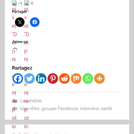
+1
0
Partager :
J’aime ça :
Chargement…
Partagez
Les extras
bien-être
,
groupe Facebook
,
interview
,
santé
Navigation