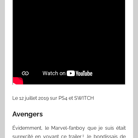
Le 12 juillet 2019 sur PS4 et SWITCH
Avengers
Évidemment, le Marvel-fanboy que je suis était
surexcité en voyant ce trailer ! Je bondissais de