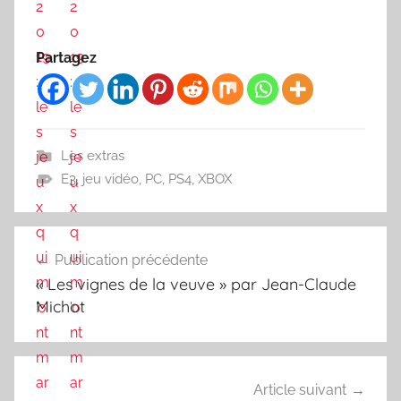
Partagez
Les extras
E3
,
jeu vidéo
,
PC
,
PS4
,
XBOX
Navigation
Publication précédente
de
« Les vignes de la veuve » par Jean-Claude
l’article
Michot
Article suivant