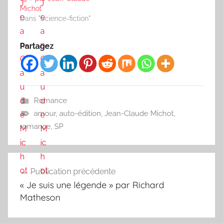
Michot
Dans "Science-fiction"
Partagez
Romance
amour
,
auto-édition
,
Jean-Claude Michot
,
romance
,
SP
Navigation
Publication précédente
de
« Je suis une légende » par Richard
l’article
Matheson