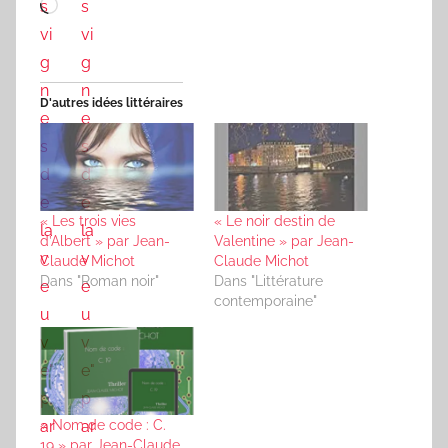
Chargement…
D'autres idées littéraires
« Les trois vies
« Le noir destin de
d’Albert » par Jean-
Valentine » par Jean-
Claude Michot
Claude Michot
Dans "Roman noir"
Dans "Littérature
contemporaine"
« Nom de code : C.
19 » par Jean-Claude