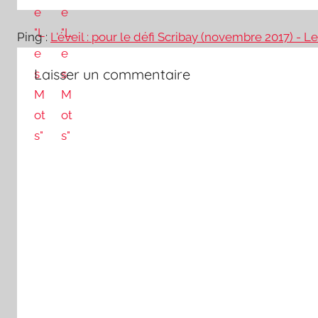
Ping :
L'éveil : pour le défi Scribay (novembre 2017) - 
Laisser un commentaire