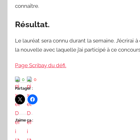
connaître.
Résultat.
Le lauréat sera connu durant la semaine. J’écrirai à
la nouvelle avec laquelle j’ai participé à ce concours
Page Scribay du défi.
0
0
Partager :
J’aime ça :