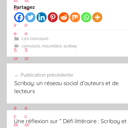
Partagez
Les concours
concours
,
nouvelles
,
scribay
Navigation
Publication précédente
de
Scribay: un réseau social d’auteurs et de
l’article
lecteurs
Une réflexion sur “
Défi littéraire : Scribay e