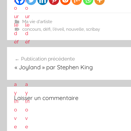
Ma vie d'artiste
concours
,
défi
,
l'éveil
,
nouvelle
,
scribay
Navigation
Publication précédente
de
« Joyland » par Stephen King
l’article
Laisser un commentaire