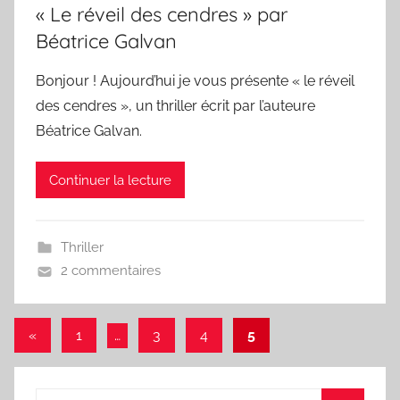
« Le réveil des cendres » par
Béatrice Galvan
Bonjour ! Aujourd’hui je vous présente « le réveil
des cendres », un thriller écrit par l’auteure
Béatrice Galvan.
Continuer la lecture
Thriller
2 commentaires
Pagination
Publications
«
1
…
3
4
5
précédentes
des
publications
Recherche