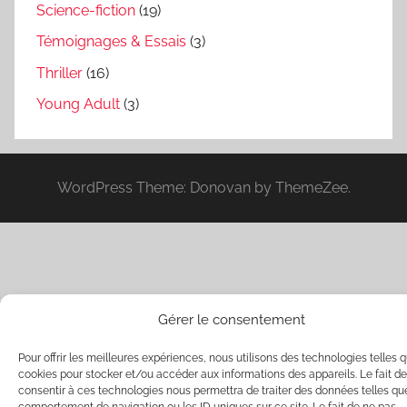
Science-fiction
(19)
Témoignages & Essais
(3)
Thriller
(16)
Young Adult
(3)
WordPress Theme: Donovan by ThemeZee.
Gérer le consentement
Pour offrir les meilleures expériences, nous utilisons des technologies telles q
cookies pour stocker et/ou accéder aux informations des appareils. Le fait de
consentir à ces technologies nous permettra de traiter des données telles qu