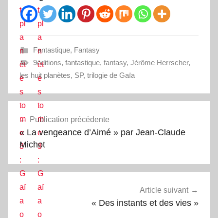
Fantastique
,
Fantasy
9éditions
,
fantastique
,
fantasy
,
Jérôme Herrscher
,
les huit planètes
,
SP
,
trilogie de Gaïa
Navigation
Publication précédente
de
« La vengeance d’Aimé » par Jean-Claude
l’article
Michot
Article suivant
« Des instants et des vies »